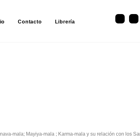
io
Contacto
Librería
, 2023
00:00
Anava-mala; Mayiya-mala ; Karma-mala y su relación con los S