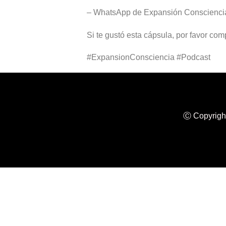
– WhatsApp de Expansión Conscienci
Si te gustó esta cápsula, por favor co
#ExpansionConsciencia #Podcast
Ⓒ Copyright