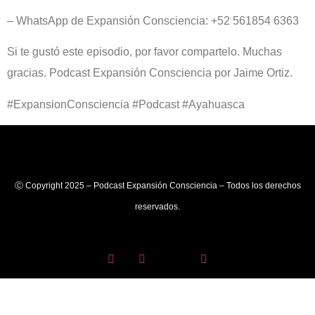
– WhatsApp de Expansión Consciencia: +52 561854 6363
Si te gustó este episodio, por favor compartelo. Muchas
gracias. Podcast Expansión Consciencia por Jaime Ortiz.
#ExpansionConsciencia #Podcast #Ayahuasca
Ⓒ Copyright 2025 – Podcast Expansión Consciencia – Todos los derechos
reservados.